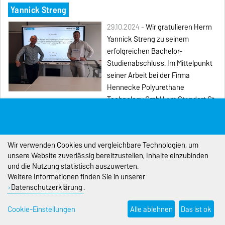
Yannick Streng
29.10.2024 -
Wir gratulieren Herrn
Yannick Streng zu seinem
erfolgreichen Bachelor-
Studienabschluss. Im Mittelpunkt
seiner Arbeit bei der Firma
Hennecke Polyurethane
Technology GmbH am Standort St.
Augustin stand das Thema „
Systematische Analyse und
Optimierung der Auftragsfreigabe zur Vermeidung fehlerhafter
Materialbereitstellungen im Montagebereich
". Herr Streng
Wir verwenden Cookies und vergleichbare Technologien, um
studierte Wirtschaftsingenieur für Maschinenbau mit der
unsere Website zuverlässig bereitzustellen, Inhalte einzubinden
Vertiefung Produktentwicklung.
und die Nutzung statistisch auszuwerten.
Weitere Informationen finden Sie in unserer
Yaozhog Mei
Datenschutzerklärung
.
18.10.2024 -
Wir gratulieren Herrn Yaozhog Mei zu seinem
Cookie-Einstellungen
Alle ablehnen
Das ist ok
erfolgreichen Master-Studienabschluss. Im Mittelpunkt seiner
Arbeit stand das Thema „
Sales of electric vehicles, air quality, and