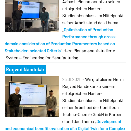
Avinash Pinnamaneni zu seinem
erfolgreichen Master-
Studienabschluss. Im Mittelpunkt
seiner Arbeit stand das Thema
„
Optimization of Production
Performance through cross-
domain consideration of Production Paramenters based on
Stakeholder-selected Criteria
". Herr
Pinnamaneni
studierte
Systems Engineering for Manufacturing.
Rugved Nandekar
23.01.2025 -
Wir gratulieren Herrn
Rugved Nandekar zu seinem
erfolgreichen Master-
Studienabschluss. Im Mittelpunkt
seiner Arbeit bei der ContiTech
Techno-Chemie GmbH in Karben
stand das Thema „
Development
and economical benefit evaluation of a Digital Twin for a Complex