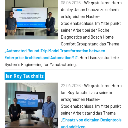
08.05.2026 -
Wir gratulieren Herrn
Ashley Jason Dsouza zu seinem
erfolgreichen Master-
Studienabschluss. Im Mittelpunkt
seiner Arbeit bei der Roche
Diagnostics and Bosch Home
Comfort Group stand das Thema
„Automated Round-Trip Model Transformation between
Enterprise Architect and AutomationML"
. Herr Dsouza studierte
Systems Engineering for Manufacturing.
Ian Roy Tauchnitz
22.04.2026 -
Wir gratulieren Herrn
Ian Roy Tauchnitz zu seinem
erfolgreichen Master-
Studienabschluss. Im Mittelpunkt
seiner Arbeit stand das Thema
„
Einsatz von digitalen Designtools
und additiven