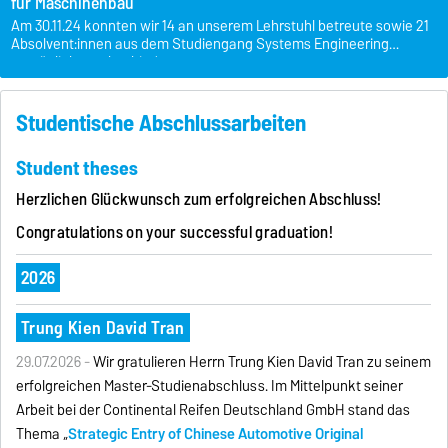
für Maschinenbau
Am 30.11.24 konnten wir 14 an unserem Lehrstuhl betreute sowie 21
Absolvent:innen aus dem Studiengang Systems Engineering
persönlich verabschieden.
Wir wünschen allen einen guten Start im Berufsleben.
Studentische Abschlussarbeiten
Student theses
Herzlichen Glückwunsch zum erfolgreichen Abschluss!
Congratulations on your successful graduation!
2026
Trung Kien David Tran
29.07.2026 -
Wir gratulieren Herrn Trung Kien David Tran zu seinem
erfolgreichen Master-Studienabschluss. Im Mittelpunkt seiner
Arbeit bei der Continental Reifen Deutschland GmbH stand das
Thema „
Strategic Entry of Chinese Automotive Original