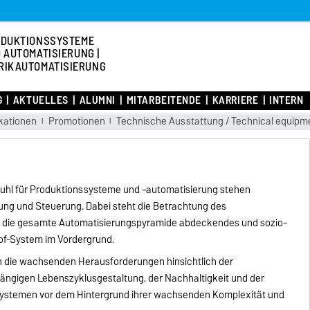
DUKTIONSSYSTEME
 AUTOMATISIERUNG |
RIKAUTOMATISIERUNG
G
AKTUELLES
ALUMNI
MITARBEITENDE
KARRIERE
INTERN
kationen
Promotionen
Technische Ausstattung / Technical equipm
tuhl für Produktionssysteme und –automatisierung stehen
ng und Steuerung. Dabei steht die Betrachtung des
s, die gesamte Automatisierungspyramide abdeckendes und sozio-
of-System im Vordergrund.
en die wachsenden Herausforderungen hinsichtlich der
hgängigen Lebenszyklusgestaltung, der Nachhaltigkeit und der
ystemen vor dem Hintergrund ihrer wachsenden Komplexität und