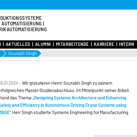
DUKTIONSSYSTEME
 AUTOMATISIERUNG |
RIKAUTOMATISIERUNG
G
AKTUELLES
ALUMNI
MITARBEITENDE
KARRIERE
INTERN
Sourabh Singh
6.01.2024 -
Wir gratulieren Herrn Sourabh Singh zu seinem
rfolgreichen Master-Studienabschluss. Im Mittelpunkt seiner Arbeit
stand das Thema „
Designing Systems Architecture and Enhancing
Safety and Efficiency in Autonomous Driving Crane Systems using
MBSE
". Herr Singh studierte Systems Engineering for Manufacturing.