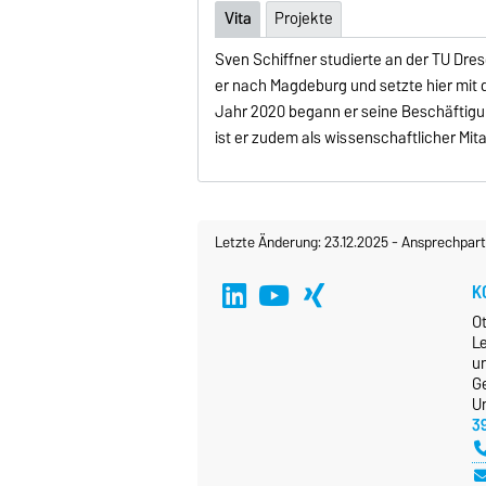
Vita
Projekte
Sven Schiffner studierte an der TU Dre
er nach Magdeburg und setzte hier mit
Jahr 2020 begann er seine Beschäftigun
ist er zudem als wissenschaftlicher Mit
Letzte Änderung: 23.12.2025
-
Ansprechpart
K
O
L
u
G
Un
3