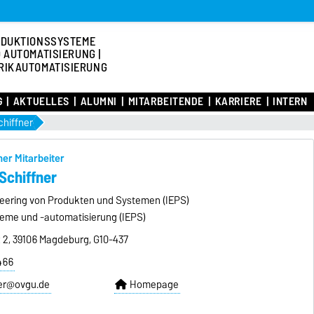
DUKTIONSSYSTEME
 AUTOMATISIERUNG |
RIKAUTOMATISIERUNG
G
AKTUELLES
ALUMNI
MITARBEITENDE
KARRIERE
INTERN
chiffner
er Mitarbeiter
Schiffner
ineering von Produkten und Systemen (IEPS)
eme und -automatisierung (IEPS)
z 2, 39106 Magdeburg, G10-437
466
ner@ovgu.de
Homepage