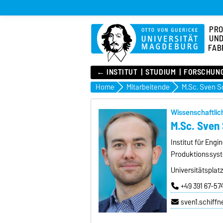
PRO
UND
FAB
← INSTITUT
STUDIUM
FORSCHUN
Home
Mitarbeitende
M.Sc. Sven S
Wissenschaftlich
M.Sc. Sven 
Institut für Eng
Produktionssyst
Universitätsplat
+49 391 67-57
sven1.schiff