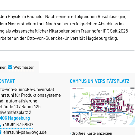
sden Physik im Bachelor. Nach seinem erfolgreichen Abschluss ging
 dem Masterstudium fort. Nach seinem erfolgreichen Abschluss im
g als wissenschaftlicher Mitarbeiter beim Fraunhofer IFF. Seit 2025
arbeiter an der Otto-von-Guericke-Universität Magdeburg tätig.
ner:
Webmaster
ONTAKT
CAMPUS UNIVERSITÄTSPLATZ
tto-von-Guericke-Universität
ehrstuhl für Produktionssysteme
nd -automatisierung
ebäude 10 / Raum 425
iversitätsplatz 2
9106 Magdeburg
+49 391 67-58617
lehrstuhl-psa@ovgu.de
Größere Karte anzeigen