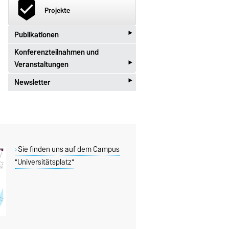
beenhere
Projekte
‣
Publikationen
Konferenzteilnahmen und
import_contacts
Publikationen
‣
Veranstaltungen
‣
Newsletter
new_releases
Konferenzteilnahmen und
Veranstaltungen
local_post_office
Newsletter PSA
Sie finden uns auf dem Campus
"Universitätsplatz"