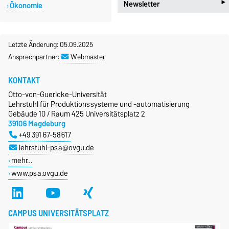
‣
Konferenzteilnahmen und
Newsletter
new_releases
Ökonomie
Veranstaltungen
local_post_office
Newsletter PSA
Letzte Änderung: 05.09.2025
Ansprechpartner:
Webmaster
KONTAKT
Otto-von-Guericke-Universität
Lehrstuhl für Produktionssysteme und -automatisierung
Gebäude 10 / Raum 425 Universitätsplatz 2
39106 Magdeburg
+49 391 67-58617
lehrstuhl-psa@ovgu.de
mehr…
www.psa.ovgu.de
CAMPUS UNIVERSITÄTSPLATZ