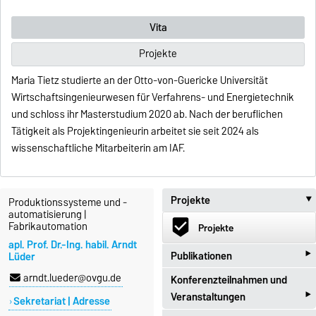
Vita
Projekte
Maria Tietz studierte an der Otto-von-Guericke Universität
Wirtschaftsingenieurwesen für Verfahrens- und Energietechnik
und schloss ihr Masterstudium 2020 ab. Nach der beruflichen
Tätigkeit als Projektingenieurin arbeitet sie seit 2024 als
wissenschaftliche Mitarbeiterin am IAF.
Projekte
Produktionssysteme und -
automatisierung |
beenhere
Fabrikautomation
Projekte
apl. Prof. Dr.-Ing. habil. Arndt
‣
Publikationen
Lüder
arndt.lueder@ovgu.de
Konferenzteilnahmen und
import_contacts
Publikationen
‣
Veranstaltungen
Sekretariat | Adresse