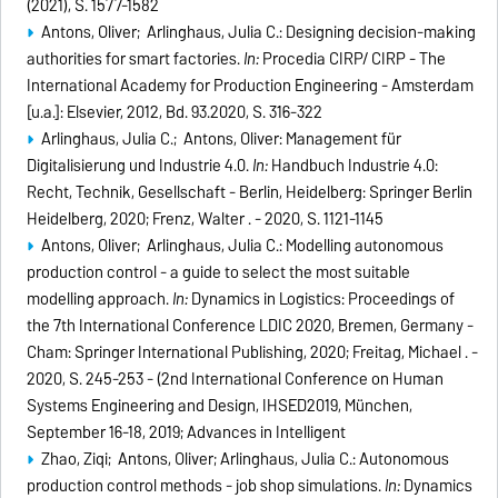
(2021), S. 1577-1582
Antons, Oliver; Arlinghaus, Julia C.: Designing decision-making
authorities for smart factories.
In:
Procedia CIRP/ CIRP - The
International Academy for Production Engineering - Amsterdam
[u.a.]: Elsevier, 2012, Bd. 93.2020, S. 316-322
Arlinghaus, Julia C.; Antons, Oliver: Management für
Digitalisierung und Industrie 4.0.
In:
Handbuch Industrie 4.0:
Recht, Technik, Gesellschaft - Berlin, Heidelberg: Springer Berlin
Heidelberg, 2020; Frenz, Walter . - 2020, S. 1121-1145
Antons, Oliver; Arlinghaus, Julia C.: Modelling autonomous
production control - a guide to select the most suitable
modelling approach.
In:
Dynamics in Logistics: Proceedings of
the 7th International Conference LDIC 2020, Bremen, Germany -
Cham: Springer International Publishing, 2020; Freitag, Michael . -
2020, S. 245-253 - (2nd International Conference on Human
Systems Engineering and Design, IHSED2019, München,
September 16-18, 2019; Advances in Intelligent
Zhao, Ziqi; Antons, Oliver; Arlinghaus, Julia C.: Autonomous
production control methods - job shop simulations.
In:
Dynamics