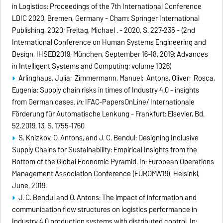
in Logistics: Proceedings of the 7th International Conference
LDIC 2020, Bremen, Germany - Cham: Springer International
Publishing, 2020; Freitag, Michael . - 2020, S. 227-235 - (2nd
International Conference on Human Systems Engineering and
Design, IHSED2019, München, September 16-18, 2019; Advances
in Intelligent Systems and Computing; volume 1026)
Arlinghaus, Julia; Zimmermann, Manuel; Antons, Oliver; Rosca,
Eugenia: Supply chain risks in times of Industry 4.0 - insights
from German cases.
In:
IFAC-PapersOnLine/ Internationale
Förderung für Automatische Lenkung - Frankfurt: Elsevier, Bd.
52.2019, 13, S. 1755-1760
S. Knizkov, O. Antons, and J. C. Bendul: Designing Inclusive
Supply Chains for Sustainability: Empirical Insights from the
Bottom of the Global Economic Pyramid. In: European Operations
Management Association Conference (EUROMA’19), Helsinki,
June, 2019.
J. C. Bendul and O. Antons: The impact of information and
communication flow structures on logistics performance in
Industry 4.0 production systems with distributed control. In: