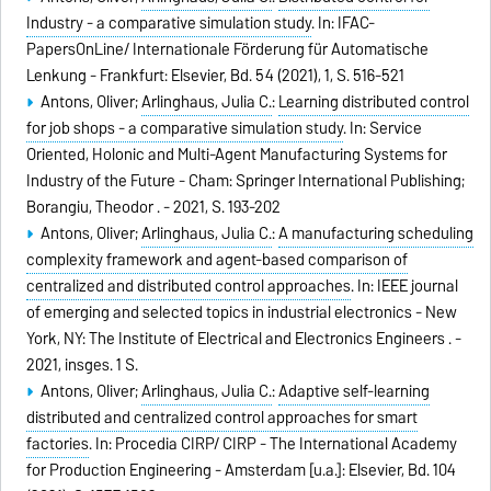
Industry - a comparative simulation study
. In: IFAC-
PapersOnLine/ Internationale Förderung für Automatische
Lenkung - Frankfurt: Elsevier, Bd. 54 (2021), 1, S. 516-521
Antons, Oliver;
Arlinghaus, Julia C.
:
Learning distributed control
for job shops - a comparative simulation study
. In: Service
Oriented, Holonic and Multi-Agent Manufacturing Systems for
Industry of the Future - Cham: Springer International Publishing;
Borangiu, Theodor . - 2021, S. 193-202
Antons, Oliver;
Arlinghaus, Julia C.
:
A manufacturing scheduling
complexity framework and agent-based comparison of
centralized and distributed control approaches
. In: IEEE journal
of emerging and selected topics in industrial electronics - New
York, NY: The Institute of Electrical and Electronics Engineers . -
2021, insges. 1 S.
Antons, Oliver;
Arlinghaus, Julia C.
:
Adaptive self-learning
distributed and centralized control approaches for smart
factories
. In: Procedia CIRP/ CIRP - The International Academy
for Production Engineering - Amsterdam [u.a.]: Elsevier, Bd. 104