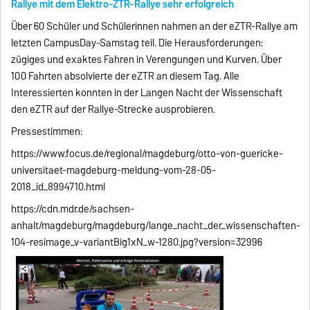
Rallye mit dem Elektro-ZTR-Rallye sehr erfolgreich
Über 60 Schüler und Schülerinnen nahmen an der eZTR-Rallye am
letzten CampusDay-Samstag teil. Die Herausforderungen:
zügiges und exaktes Fahren in Verengungen und Kurven. Über
100 Fahrten absolvierte der eZTR an diesem Tag. Alle
Interessierten konnten in der Langen Nacht der Wissenschaft
den eZTR auf der Rallye-Strecke ausprobieren.
Pressestimmen:
https://www.focus.de/regional/magdeburg/otto-von-guericke-
universitaet-magdeburg-meldung-vom-28-05-
2018_id_8994710.html
https://cdn.mdr.de/sachsen-
anhalt/magdeburg/magdeburg/lange_nacht_der_wissenschaften-
104-resimage_v-variantBig1xN_w-1280.jpg?version=32996