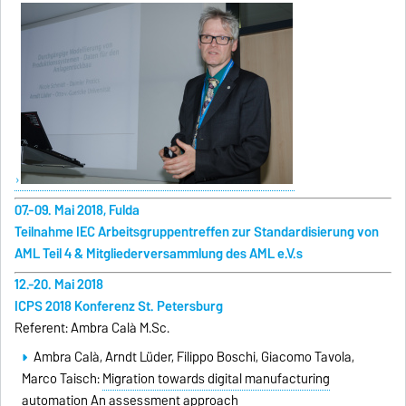
07.-09. Mai 2018, Fulda
Teilnahme IEC Arbeitsgruppentreffen zur Standardisierung von
AML Teil 4 & Mitgliederversammlung des AML e.V.s
12.-20. Mai 2018
ICPS 2018 Konferenz St. Petersburg
Referent: Ambra Calà M.Sc.
Ambra Calà, Arndt Lüder, Filippo Boschi, Giacomo Tavola,
Marco Taisch:
Migration towards digital manufacturing
automation An assessment approach