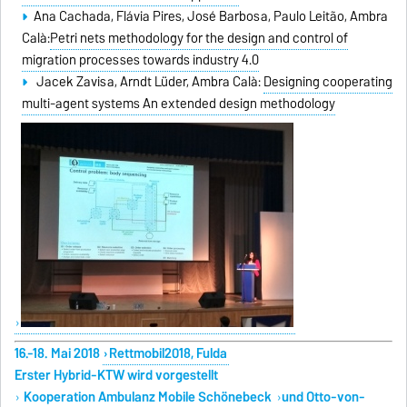
Ana Cachada,
Flávia Pires,
José Barbosa,
Paulo Leitão,
Ambra
Calà
:
Petri nets methodology for the design and control of
migration processes towards industry 4.0
Jacek
Zavisa,
Arndt Lüder,
Ambra Calà:
Designing cooperating
multi-agent systems An extended design methodology
16.-18. Mai 2018
Rettmobil2018, Fulda
Erster Hybrid-KTW wird vorgestellt
Kooperation Ambulanz Mobile Schönebeck
und Otto-von-