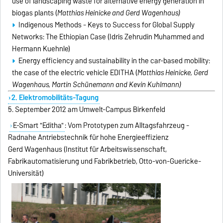
use of landscaping waste for alternative energy generation in
biogas plants (
Matthias Heinicke and Gerd Wagenhaus)
Indigenous Methods - Keys to Success for Global Supply
Networks: The Ethiopian Case (Idris Zehrudin Muhammed and
Hermann Kuehnle)
Energy efficiency and sustainability in the car-based mobility:
the case of the electric vehicle EDITHA (
Matthias Heinicke, Gerd
Wagenhaus, Martin Schünemann and Kevin Kuhlmann)
2. Elektromobilitäts-Tagung
5. September 2012 am Umwelt-Campus Birkenfeld
E-Smart "Editha"
: Vom Prototypen zum Alltagsfahrzeug -
Radnahe Antriebstechnik für hohe Energieeffizienz
Gerd Wagenhaus (Institut für Arbeitswissenschaft,
Fabrikautomatisierung und Fabrikbetrieb, Otto-von-Guericke-
Universität)